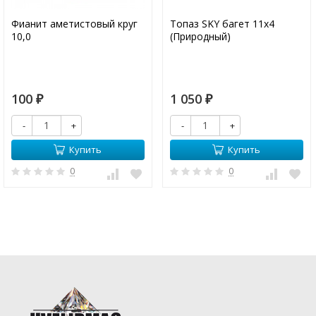
Фианит аметистовый круг
Топаз SKY багет 11х4
10,0
(Природный)
100
1 050
₽
₽
-
+
-
+
Купить
Купить
0
0