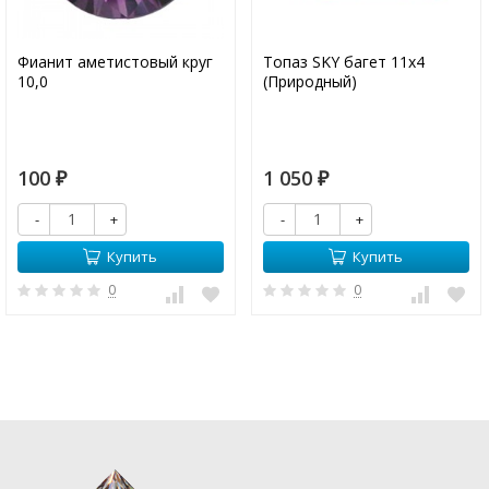
Фианит аметистовый круг
Топаз SKY багет 11х4
10,0
(Природный)
100
1 050
₽
₽
-
+
-
+
Купить
Купить
0
0