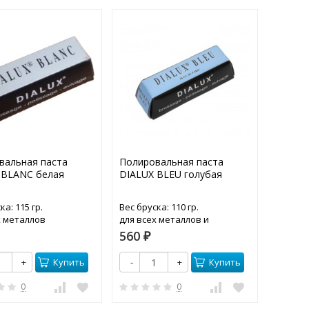
вальная паста
Полировальная паста
Полиро
 BLANC белая
DIALUX BLEU голубая
DIALUX
ка: 115 гр.
Вес бруска: 110 гр.
Вес брус
х металлов
для всех металлов и
для зол
пластмасс
560
685
₽
₽
Купить
Купить
+
-
+
-
0
0