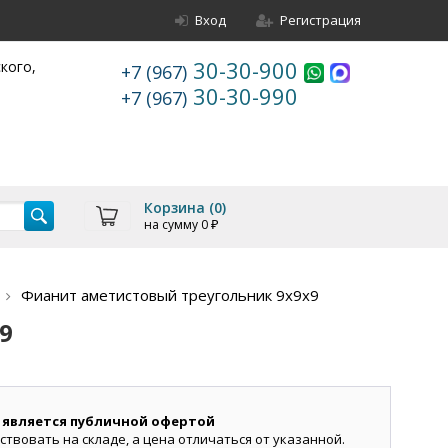
Вход
Регистрация
30-30-900
ского,
+7 (967)
30-30-990
+7 (967)
Корзина (
0
)
на сумму
0
₽
Фианит аметистовый треугольник 9х9х9
9
 является публичной офертой
ствовать на складе, а цена отличаться от указанной.