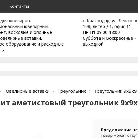
а
Контакты
 для ювелиров.
г. Краснодар, ул. Леванев
иональный ювелирный
108, литер Д1, офис 11
ент,
восковые и опочные
Пн-Пт 09:00-18:00
ювелирные вставки,
Суббота и Воскресенье -
ое оборудование и расходные
выходной
лы.
Ювелирные вставки
Треугольник
Треугольник 9х9х9
ит аметистовый треугольник 9х9х
Предложение не
Товар может отсут