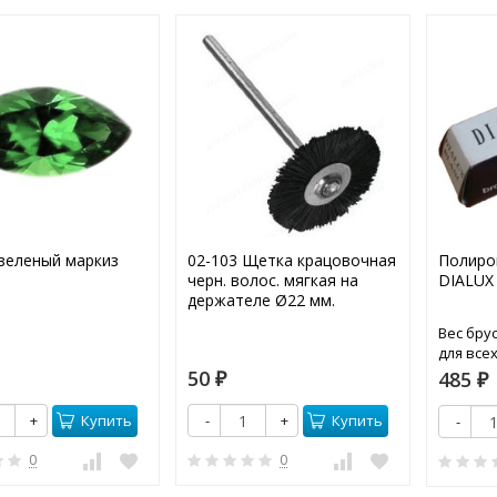
зеленый маркиз
02-103 Щетка крацовочная
Полиро
черн. волос. мягкая на
DIALUX
держателе Ø22 мм.
Вес брус
для все
50
485
₽
₽
Купить
Купить
+
-
+
-
0
0