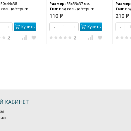
:
50х44х38
Размер:
55х59х37 мм.
Размер
 кольцо/серьги
Тип:
под кольцо/серьги
Тип:
по
серьг
110
210
₽
₽
Купить
Купить
+
-
+
-
0
0
Й КАБИНЕТ
зы
иль