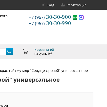
Вход
Регистрация
30-30-900
ского,
+7 (967)
30-30-990
+7 (967)
Корзина (
0
)
на сумму
0
₽
(красный) футляр "Сердце с розой" универсальное
озой" универсальное
ерьги