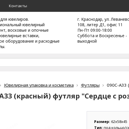
а
Контакты
 для ювелиров.
г. Краснодар, ул. Леванев
иональный ювелирный
108, литер Д1, офис 11
ент,
восковые и опочные
Пн-Пт 09:00-18:00
ювелирные вставки,
Суббота и Воскресенье -
ое оборудование и расходные
выходной
лы.
Ювелирная упаковка и косметика
Футляры
090С-А33 
А33 (красный) футляр "Сердце с р
Размер:
62х58х45
Тип:
под кольцо/с