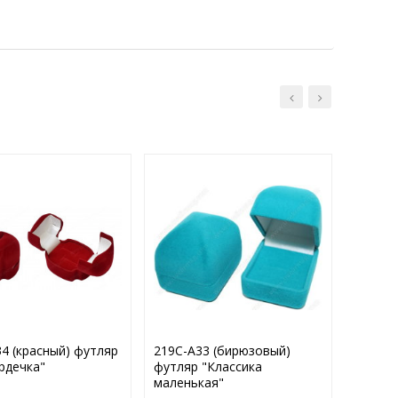
4 (красный) футляр
219С-А33 (бирюзовый)
219С-А
рдечка"
футляр "Классика
футляр
маленькая"
малень