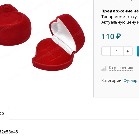
Предложение не
Товар может отсут
Актуальную цену 
110
₽
-
+
К сравнению
Категории:
Футляр
ор
62х58х45