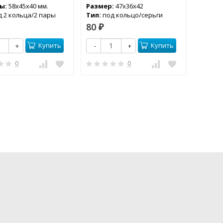
ы:
58х45х40 мм.
Размер:
47х36х42
Разме
д 2 кольца/2 пары
Тип:
под кольцо/серьги
Тип:
по
80
80
₽
₽
Купить
Купить
+
-
+
-
0
0