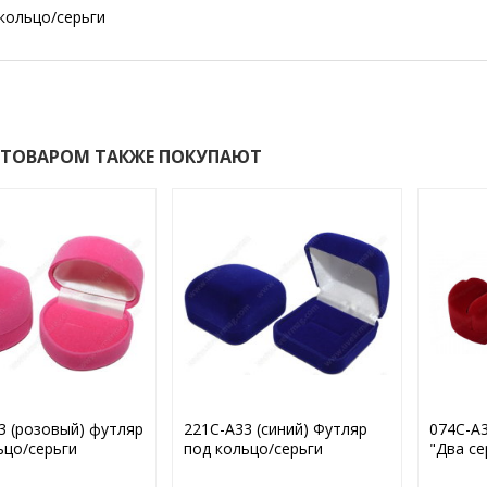
кольцо/серьги
 ТОВАРОМ ТАКЖЕ ПОКУПАЮТ
3 (розовый) футляр
221С-А33 (синий) Футляр
074С-А3
ьцо/серьги
под кольцо/серьги
"Два се