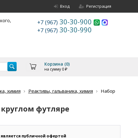
Вход
Регистрация
30-30-900
ского,
+7 (967)
30-30-990
+7 (967)
Корзина (
0
)
на сумму
0
₽
ка, химия
Реактивы, гальваника, химия
Набор
в круглом футляре
 является публичной офертой