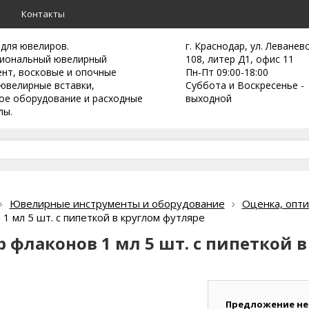
а
Контакты
 для ювелиров.
г. Краснодар, ул. Леванев
иональный ювелирный
108, литер Д1, офис 11
ент,
восковые и опочные
Пн-Пт 09:00-18:00
ювелирные вставки,
Суббота и Воскресенье -
ое оборудование и расходные
выходной
лы.
Ювелирные инструменты и оборудование
Оценка, опти
1 мл 5 шт. с пипеткой в круглом футляре
р флаконов 1 мл 5 шт. с пипеткой 
Предложение не