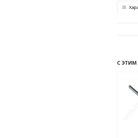
Хар
С ЭТИМ