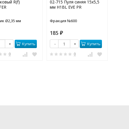
ковый R(f)
02-715 Пуля синяя 15х5,5
02-004
FER
мм H1BL EVE PR
винтом
ик Ø2,35 мм
Фракция №600
Хвостов
185
30
₽
₽
Купить
Купить
+
-
+
-
0
0