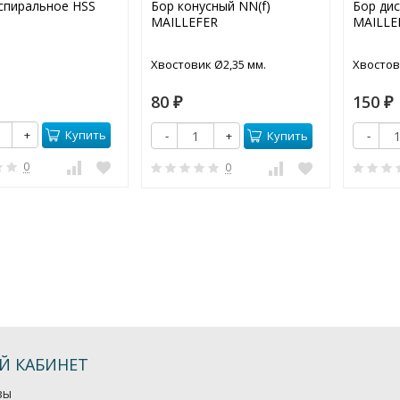
спиральное HSS
Бор конусный NN(f)
Бор дис
MAILLEFER
MAILLE
Хвостовик Ø2,35 мм.
Хвостов
80
150
₽
₽
Купить
+
Купить
-
+
-
0
0
Й КАБИНЕТ
зы