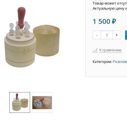
Товар может отсут
Актуальную цену 
1 500
₽
-
+
К сравнению
Категории:
Реактив